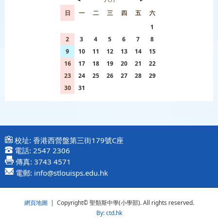
日
一
二
三
四
五
六
26
27
28
29
30
31
1
2
3
4
5
6
7
8
9
10
11
12
13
14
15
16
17
18
19
20
21
22
23
24
25
26
27
28
29
30
31
1
2
3
4
5
校址:
香港西營盤第三街179號C座
電話:
2547 2306
傳真:
3743 4571
電郵:
info@stlouisps.edu.hk
網頁地圖
| Copyright© 聖類斯中學(小學部). All rights reserved.
By: ctd.hk