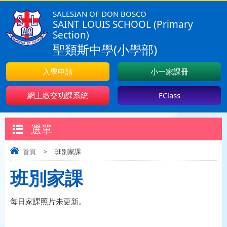
SALESIAN OF DON BOSCO
SAINT LOUIS SCHOOL (Primary
Section)
聖類斯中學(小學部)
入學申請
小一家課冊
網上繳交功課系統
EClass
選單
首頁
>
班別家課
班別家課
每日家課照片未更新。