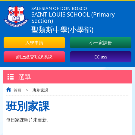
SALESIAN OF DON BOSCO
SAINT LOUIS SCHOOL (Primary
Section)
聖類斯中學(小學部)
入學申請
小一家課冊
網上繳交功課系統
EClass
選單
首頁
>
班別家課
班別家課
每日家課照片未更新。