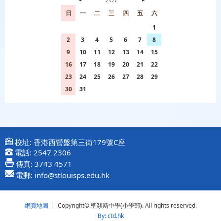
日
一
二
三
四
五
六
26
27
28
29
30
31
1
2
3
4
5
6
7
8
9
10
11
12
13
14
15
16
17
18
19
20
21
22
23
24
25
26
27
28
29
30
31
1
2
3
4
5
校址:
香港西營盤第三街179號C座
電話:
2547 2306
傳真:
3743 4571
電郵:
info@stlouisps.edu.hk
網頁地圖
| Copyright© 聖類斯中學(小學部). All rights reserved.
By: ctd.hk