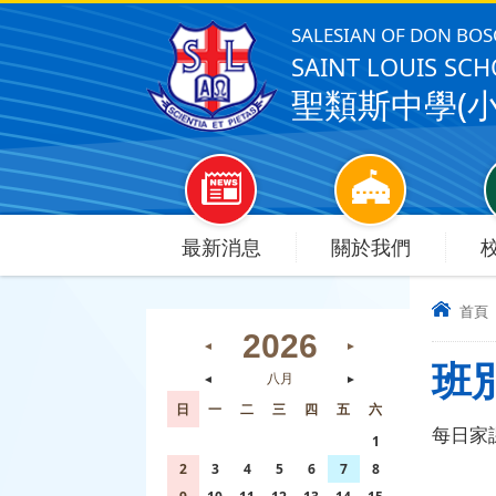
SALESIAN OF DON BO
SAINT LOUIS SCHO
聖類斯中學(小
最新消息
關於我們
首頁
2026
◄
►
班
◄
八月
►
日
一
二
三
四
五
六
每日家
26
27
28
29
30
31
1
2
3
4
5
6
7
8