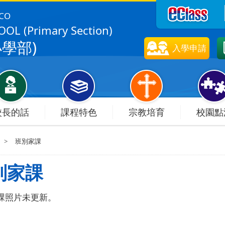
SCO
OL (Primary Section)
學部)
入學申請
校長的話
課程特色
宗教培育
校園點
>
班別家課
別家課
課照片未更新。